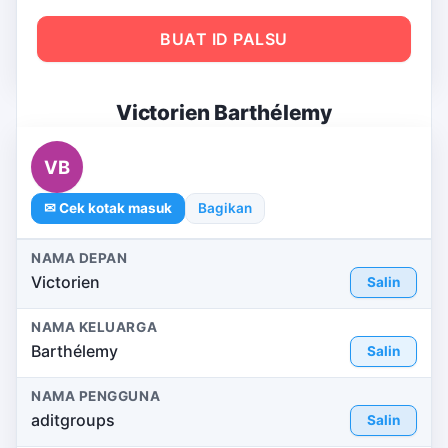
BUAT ID PALSU
Victorien Barthélemy
VB
✉ Cek kotak masuk
Bagikan
NAMA DEPAN
Victorien
Salin
NAMA KELUARGA
Barthélemy
Salin
NAMA PENGGUNA
aditgroups
Salin