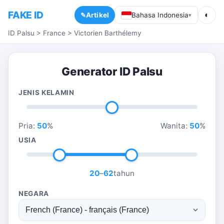
FAKE ID
◐
Artikel
Bahasa Indonesia
▾
ID Palsu
>
France
>
Victorien Barthélemy
Generator ID Palsu
JENIS KELAMIN
Pria:
50
%
Wanita:
50
%
USIA
20
–
62
tahun
NEGARA