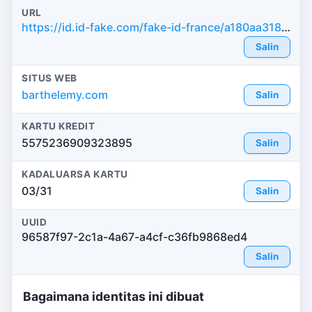
URL
https://id.id-fake.com/fake-id-france/a180aa318c6ee1f5a0afd37846e17a09
Salin
SITUS WEB
barthelemy.com
Salin
KARTU KREDIT
5575236909323895
Salin
KADALUARSA KARTU
03/31
Salin
UUID
96587f97-2c1a-4a67-a4cf-c36fb9868ed4
Salin
Bagaimana identitas ini dibuat