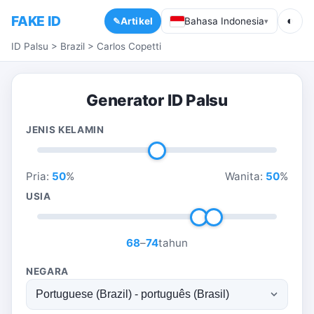
FAKE ID
◐
Artikel
Bahasa Indonesia
▾
ID Palsu
>
Brazil
>
Carlos Copetti
Generator ID Palsu
JENIS KELAMIN
Pria:
50
%
Wanita:
50
%
USIA
68
–
74
tahun
NEGARA