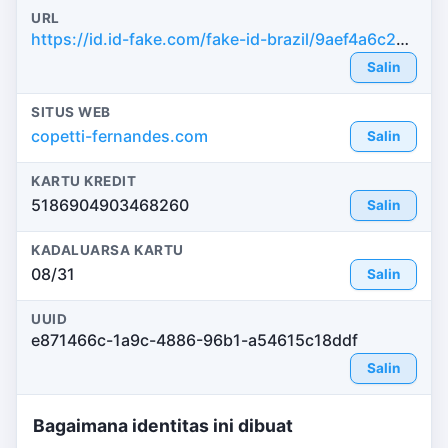
URL
https://id.id-fake.com/fake-id-brazil/9aef4a6c27347cd08fb3e49121fc3bb0
Salin
SITUS WEB
copetti-fernandes.com
Salin
KARTU KREDIT
5186904903468260
Salin
KADALUARSA KARTU
08/31
Salin
UUID
e871466c-1a9c-4886-96b1-a54615c18ddf
Salin
Bagaimana identitas ini dibuat