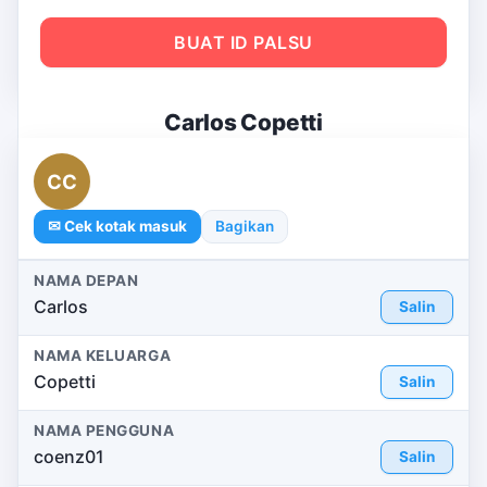
BUAT ID PALSU
Carlos Copetti
CC
✉ Cek kotak masuk
Bagikan
NAMA DEPAN
Carlos
Salin
NAMA KELUARGA
Copetti
Salin
NAMA PENGGUNA
coenz01
Salin